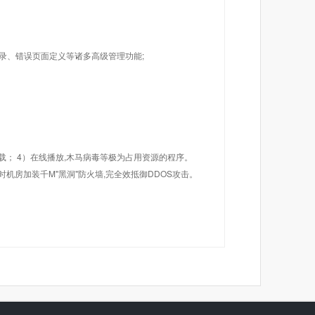
目录、错误页面定义等诸多高级管理功能;
载； 4）在线播放,木马病毒等极为占用资源的程序。
机房加装千M"黑洞"防火墙,完全效抵御DDOS攻击。