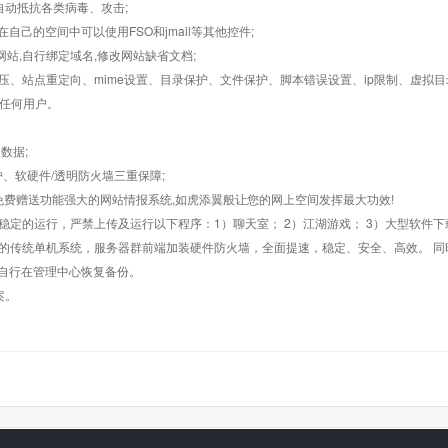
墙,自动抵抗各类病毒、攻击;
在自己的空间中可以使用FSO和jmail等其他控件;
止网站,自行绑定域名,修改网站缺省文档;
AR解压、站点重定向、mime设置、目录保护、文件保护、脚本错误设置、ip限制、虚拟
对任何用户。
数据;
护、软硬件/透明防火墙三重保障;
购，免费赠送功能强大的网站情报系统,如虎添翼般让您的网上空间发挥最大功效!
常稳定的运行，严禁上传及运行以下程序：1）聊天室； 2）江湖游戏； 3）大型软件下
般的传统单机系统，服务器群前端加装硬件防火墙，全面提速，稳定、安全、高效。 同时
以自行在管理中心恢复备份。
案。