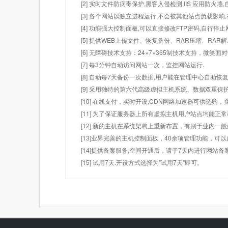
[2] 实时文件防病毒保护,黑客入侵检测,IIS 应用防火
[3] 各个网站以独立进程运行,不会被其他站点负载影响,
[4] 功能强大控制面板,可以直接修改FTP密码,自行停
[5] 提供WEB上传文件、恢复备份、RAR压缩、R
[6] 无障碍技术支持：24×7×365制技术支持，微笑面
[7] 每3分钟自动访问网站一次，监控网站运行.
[8] 自动每7天备份一次数据,用户能在管理中心自助恢复
[9] 采用独特的第六代高级虚拟主机系统、数据双重保
[10] 在线支付，实时开设,CDN网络加速器可供选
[11] 为了保证服务器上所有虚拟主机用户站点均能正
[12] 新的主机在系统架构上重新布置，有别于业内一
[13]业界完善的主机控制面板，40余项管理功能，可
[14]提供备案服务,空间开通后，请于7天内进行网站备
[15] 试用7天.开设方式选择为"试用7天"即可。