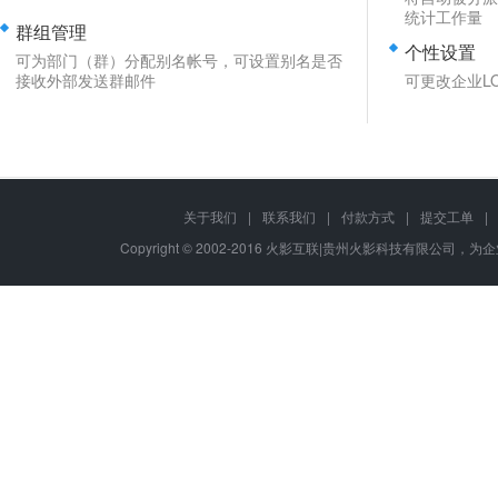
统计工作量
群组管理
个性设置
可为部门（群）分配别名帐号，可设置别名是否
接收外部发送群邮件
可更改企业L
关于我们
|
联系我们
|
付款方式
|
提交工单
|
Copyright © 2002-2016 火影互联|贵州火影科技有限公司，为企业