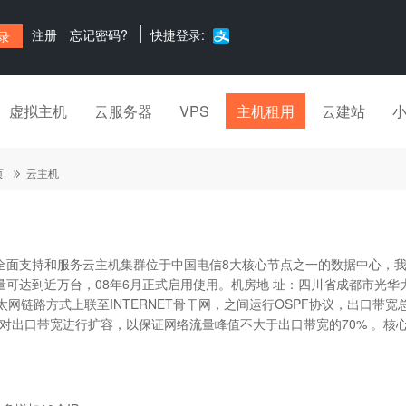
注册
忘记密码?
快捷登录:
虚拟主机
云服务器
VPS
主机租用
云建站
页
云主机
支持和服务云主机集群位于中国电信8大核心节点之一的数据中心，我司
容量可达到近万台，08年6月正式启用使用。机房地 址：四川省成都市光华大
太网链路方式上联至INTERNET骨干网，之间运行OSPF协议，出口带
对出口带宽进行扩容，以保证网络流量峰值不大于出口带宽的70% 。核