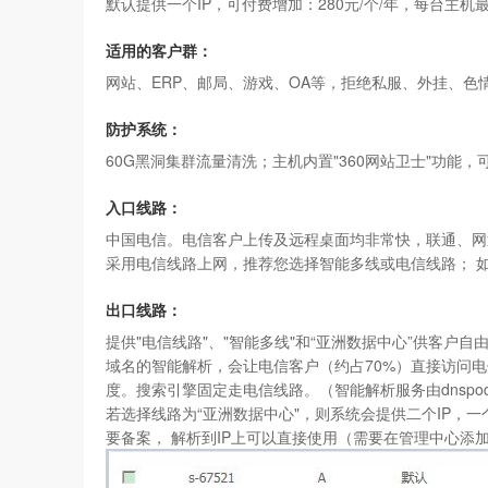
默认提供一个IP，可付费增加：280元/个/年，每台主机最
适用的客户群：
网站、ERP、邮局、游戏、OA等，拒绝私服、外挂、色
防护系统：
60G黑洞集群流量清洗；主机内置"
360网站卫士
"功能，
入口线路：
中国电信。电信客户上传及远程桌面均非常快，联通、网通
采用电信线路上网，推荐您选择智能多线或电信线路； 
出口线路：
提供"电信线路"、"智能多线"和“亚洲数据中心”供客户
域名的智能解析，会让电信客户（约占70%）直接访问电
度。搜索引擎固定走电信线路。（智能解析服务由dnspo
若选择线路为“
亚洲数据中心"
，则系统会提供二个IP，一
要备案， 解析到IP上可以直接使用（需要在管理中心添