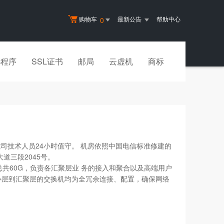
购物车
最新公告
帮助中心
0
小程序
SSL证书
邮局
云虚机
商标
技术人员24小时值守。 机房依照中国电信标准修建的
道三段2045号。
宽总共60G，负责各汇聚层业 务的接入和聚合以及高端用户
心层到汇聚层的交换机均为全冗余连接、配置，确保网络