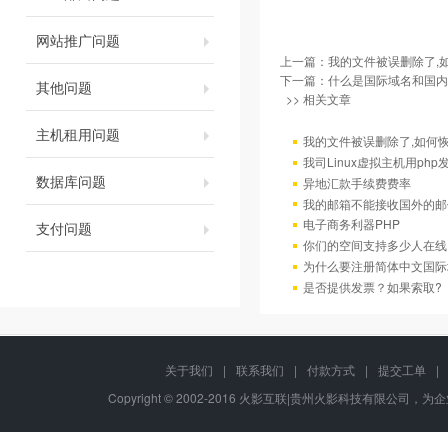
网站推广问题
上一篇：
我的文件被误删除了,
下一篇：
什么是国际域名和国内
其他问题
>> 相关文章
主机租用问题
我的文件被误删除了,如何
我司Linux虚拟主机用ph
数据库问题
异地汇款手续费费率
我的邮箱不能接收国外的邮
电子商务利器PHP
支付问题
你们的空间支持多少人在线
为什么要注册简体中文国际
是否提供发票？如果索取?
关于我们
|
联系我们
|
付款方式
|
提交工单
|
Copyright © 2002-2016 火影互联|贵州火影科技有限公司，为企业