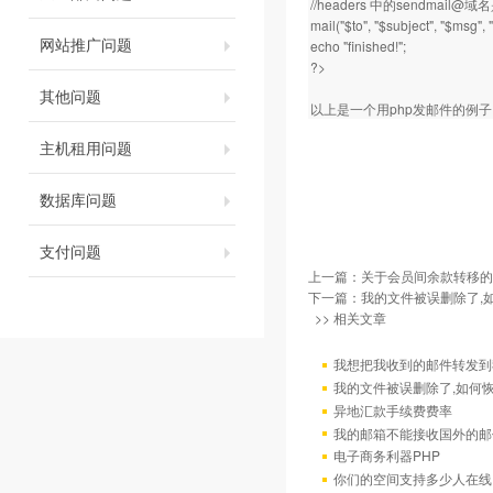
//headers 中的sendm
mail("$to", "$subject", "$msg",
网站推广问题
echo "finished!";
?>
其他问题
以上是一个用php发邮件的例
主机租用问题
数据库问题
支付问题
上一篇：
关于会员间余款转移的
下一篇：
我的文件被误删除了,
>> 相关文章
我想把我收到的邮件转发到我
我的文件被误删除了,如何
异地汇款手续费费率
我的邮箱不能接收国外的邮
电子商务利器PHP
你们的空间支持多少人在线