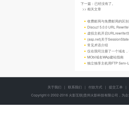
下一篇：已经没有了。
>> 相关文章
收费邮局与免费邮局的区别
Discuz! 5.0.0 URL Rewr
虚拟主机开启URLrewrit
(asp.net)关于Session
常见术语介绍
仅在我司注册了一个域名，
MObi域名WAp建站指南
独立独享主机用FTP Serv
关于我们
|
联系我们
|
付款方式
|
提交工单
|
Copyright © 2002-2016 火影互联|贵州火影科技有限公司，为企业