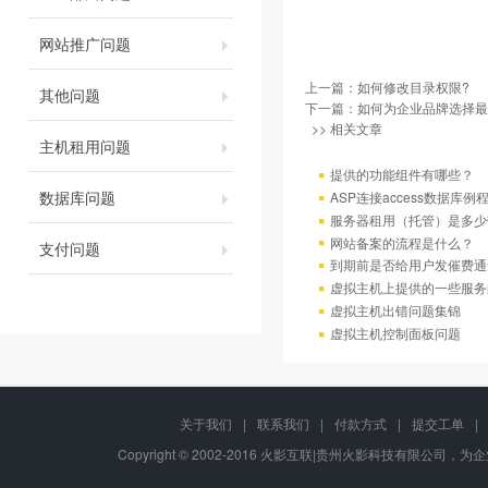
网站推广问题
上一篇：
如何修改目录权限?
其他问题
下一篇：
如何为企业品牌选择最
>> 相关文章
主机租用问题
提供的功能组件有哪些？
数据库问题
ASP连接access数据库例
服务器租用（托管）是多少
网站备案的流程是什么？
支付问题
到期前是否给用户发催费通
虚拟主机上提供的一些服务
虚拟主机出错问题集锦
虚拟主机控制面板问题
关于我们
|
联系我们
|
付款方式
|
提交工单
|
Copyright © 2002-2016 火影互联|贵州火影科技有限公司，为企业