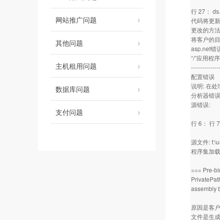
行 27： ds
网站推广问题
代码将更新提
更改的方
将客户的目
其他问题
asp.ne
“/”应用
主机租用问题
--------------
配置错误
说明: 在
数据库问题
分析器错误
源错误:
支付问题
行 6： 行 
源文件: f:\us
程序集加载跟
=== Pre-b
PrivatePat
assembly 
原因是客户的
文件是生