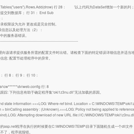
.Tables("users").Rows.Add(drow) 行 28： '以上代码为DataSet增加一个新的列； 行 
交到数据库； 行 31： End Sub
法：
录权限设为允许 更改或是完全控制。
t错误信息以及处理方法（2）：
程序中的服务器错误。
------------------------------------------------------------------
处理向该请求提供服务所需的配置文件时出错。请检查下面的特定错误详细信息并适当
信息: 配置节处理程序中的异常。
7： 行 8： 行 9： 行 10：
r\cw******\dv\web.config 行: 8
踪: 下列信息有助于确定程序集“oki1z3nu.dll”无法加载的原因。
ind state information ===LOG: Where-ref bind. Location = C:\WINDOWS\TEMP\oki
h = binCalling assembly : (Unknown).===LOG: Policy not being applied to reference at
bind).LOG: Attempting download of new URL
file:
///C:/WINDOWS/TEMP/oki1z3nu.dll
asp.net程序在执行的时候要在C:\WINDOWS\TEMP\目录下面随机生成一个dll文件
成不了，程序就报错。