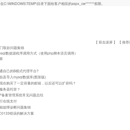
C:\WINDOWS\TEMP\目录下面给客户相应的aspx_cw******权限。
【 双击滚屏 】 【
推荐
门取款问题集锦
ysql数据源程序调用方式（使用php脚本语言调用）
章
通自己的B模式代理平台?
份及导入mysql数据库(图形版)
现在购买了一定容量的邮箱，以后还可以扩容吗？
服务器托管？
与IP备案管理系统常见问题总结
行在线支付
箱故障诊断问题集锦
0C0133错误的解决方案