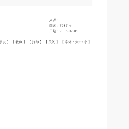
来源：
阅读：
7987
次
日期：
2006-07-01
朋友
】 【
收藏
】 【
打印
】 【
关闭
】 【 字体：
大
中
小
】