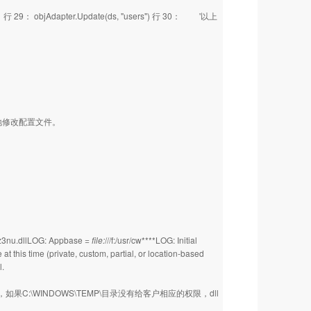
29： objAdapter.Update(ds, "users") 行 30： '以上
地修改配置文件。
1z3nu.dllLOG: Appbase =
file:
///f:/usr/cw****LOG: Initial
 this time (private, custom, partial, or location-based
.
，如果C:\WINDOWS\TEMP\目录没有给客户相应的权限，dll