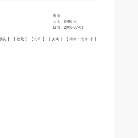
来源：
阅读：
8496
次
日期：
2006-07-01
朋友
】 【
收藏
】 【
打印
】 【
关闭
】 【 字体：
大
中
小
】