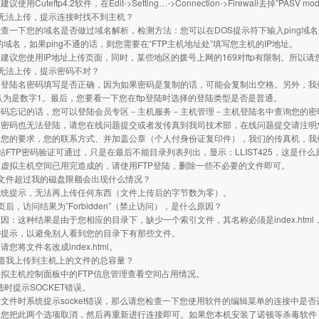
使用Cuteftp4.2软件，在Edit->Setting…->Connection->Firewall去掉”PASV
无法上传，提示连接时找不到主机？
查一下您的域名是否做过域名解析，检测方法：您可以在DOS提示符下输入ping域名如果
的域名，如果ping不通的话，则您需要在“FTP主机地址处”填写您主机的IP地址。
建议您使用IP地址上传页面，同时，某些地区的拨号上网的169对ftp有限制。所以
无法上传，提示密码不对？
的登陆名密码填写是否正确，因为如果密码是复制的话，可能会复制出空格。另外，我
认为是数字1。最后，您要看一下您在ftp登陆时选择的登陆类型是否是普通。
密码忘记的话，您可以登陆会员专区－主机服务－主机管理－主机登陆名中查询您的密
的密码也无法登陆，请您在线问题提交或者发传真到我司技术部，在线问题提交请注明
，您的要求，您的联系方式、并加盖公章（个人付身份证复印件），我们的传真机，我
站FTP密码验证可通过，只是在最后不能目录列表列出，显示：LLIST425，这是什么
虚拟主机空间已用完造成的，请使用FTP登陆，删除一些不必要的文件即可。
文件超过我的磁盘限额会出现什么情况？
系统提示，无法再上传任何东西（文件上传后的字节数为零）。
页后，访问结果为”Forbidden”（禁止访问），是什么原因？
：这种结果是由于您相应的目录下，缺少一个索引文件，其名称必须是index.html，inde
种提示，以避免别人看到您的目录下有那些文件。
您将文件名改成index.html。
道我上传到主机上的文件的总容量？
拟主机控制面板中的FTP信息管理查看空间占用情况。
陆时提示SOCKET错误。
文件时系统提示socket错误，那么请您检查一下您使用软件的编辑菜单的连接中是否
，您把此两个选项取消，然后再重新进行连接即可。如果您本机安装了诺顿等杀毒软件