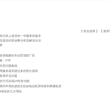
【 双击滚屏 】 【
推荐
拟主机上提供的一些服务的版本
见退信内容诊断分析及解决办法
章
改智能建站专业型顶部广告
释：FTP
托管问题集锦
用服务器资源过多的部分原因
邮局常见问题
的方式实现url转发功能
我司申请的虚拟主机由电信机房转移到网通机房
N域名的七大理由