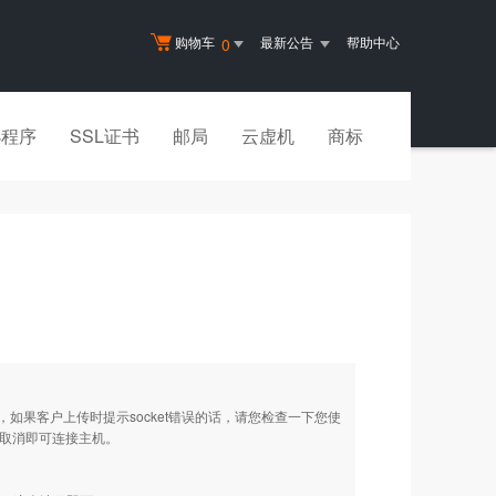
购物车
最新公告
帮助中心
0
小程序
SSL证书
邮局
云虚机
商标
址，如果客户上传时提示socket错误的话，请您检查一下您使
项取消即可连接主机。