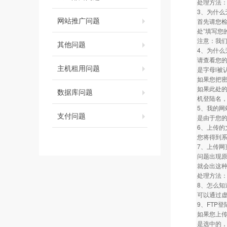
处理方法：建议
3、为什么
网站推广问题
首先请您检
处”填写您
注意：我们
其他问题
4、为什么
请查看您
主机租用问题
是字母l被
如果您把
如果此处
数据库问题
机登陆名
5、我的网
支付问题
是由于您的
6、上传的
您将得到
7、上传网
问题出现原因
就会出这
处理方法：请
8、怎么知
可以通过虚
9、FTP登
如果您上传
是选中的