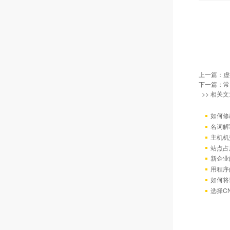
上一篇：
虚
下一篇：
常
>> 相关文
如何修
名词解
主机机
站点占
新企业
用程序
如何将
选择C