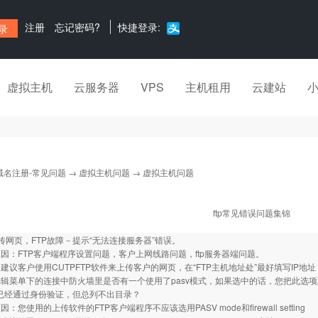
注册
忘记密码?
快捷登录:
虚拟主机
云服务器
VPS
主机租用
云建站
域名注册-常见问题
→
虚拟主机问题
→ 虚拟主机问题
ftp常见错误问题集锦
传网页，FTP故障－提示“无法连接服务器”错误。
因：FTP客户端程序设置问题，客户上网线路问题，ftp服务器端问题。
建议客户使用CUTPFTP软件来上传客户的网页，在“FTP主机地址处”最好填写IP地
辑菜单下的连接中防火墙里是否有一个使用了pasv模式，如果选中的话，您把此选
时已经通过身份验证，但总列不出目录？
：您使用的上传软件的FTP客户端程序不应该选用PASV mode和firewall setting