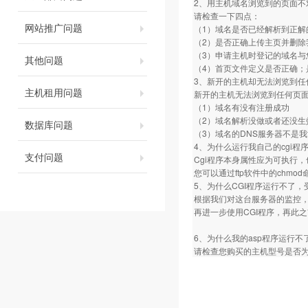
2、用主机域名浏览到的页面不
请检查一下四点：
网站推广问题
（1）域名是否已经解析到正解
（2）是否正确上传主页并删除
（3）申请主机时登记的域名与
其他问题
（4）首页文件定义是否正确；是否定义为
3、新开的主机却无法浏览到任
主机租用问题
新开的主机无法浏览到任何页
（1）域名有没有注册成功
（2）域名解析没做或者还没生
数据库问题
（3）域名的DNS服务器不是
4、为什么运行我自己的cgi程序总是
支付问题
Cgi程序本身属性应为可执行，
您可以通过ftp软件中的chm
5、为什么CGI程序运行不了，
根据我们对这台服务器的监控，
再进一步使用CGI程序，再此
6、为什么我的asp程序运行不
请检查您购买的主机型号是否为